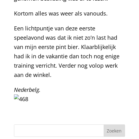
Kortom alles was weer als vanouds.
Een lichtpuntje van deze eerste
speelavond was dat ik niet zo’n last had
van mijn eerste pint bier. Klaarblijkelijk
had ik in de vakantie dan toch nog enige
training verricht. Verder nog volop werk
aan de winkel.
Nederbelg.
De wedstrijduitslagen van de laatste
speelavond zijn verwerkt op
bevobo.nl
in
september starten we weer een nieuwe
competitie. Voor iedereen een fijne zomer
#volleybal