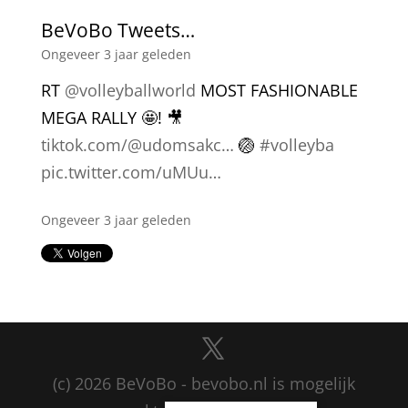
BeVoBo Tweets…
Ongeveer 3 jaar geleden
RT
@volleyballworld
MOST FASHIONABLE
MEGA RALLY 🤩! 🎥
tiktok.com/@udomsakc…
🏐
#volleyba
pic.twitter.com/uMUu…
Ongeveer 3 jaar geleden
(c) 2026 BeVoBo - bevobo.nl is mogelijk